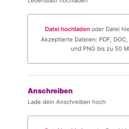
Lebenslauf hochladen
Datei hochladen
oder Datei hi
Datei hochladen oder Datei hier
Akzeptierte Dateien: PDF, DOC
und PNG bis zu 50 M
Anschreiben
Lade dein Anschreiben hoch