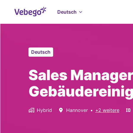
Zum
Inhalt
Deutsch
Startseite
springen
Deutsch
Sales Manager
Gebäudereinigu
Hybrid
Hannover
•
+2 weitere