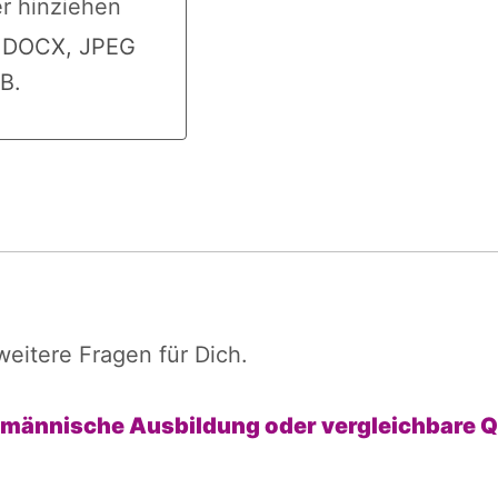
er hinziehen
 hinziehen
, DOCX, JPEG
B.
weitere Fragen für Dich.
fmännische Ausbildung oder vergleichbare Qu