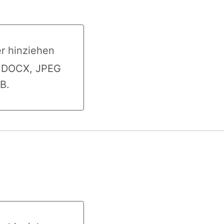
er hinziehen
 hinziehen
, DOCX, JPEG
B.